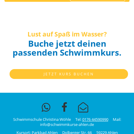
Lust auf Spaß im Wasser?
Buche jetzt deinen
passenden Schwimmkurs.
JETZT KURS BUCHEN
Schwimmschule Christina Wöhle Tel:
0176 44590990
Mail:
info@schwimmkurse-ahlen.de
Kursort: Parkbad Ahlen Dolberger Str. 66 59229 Ahlen