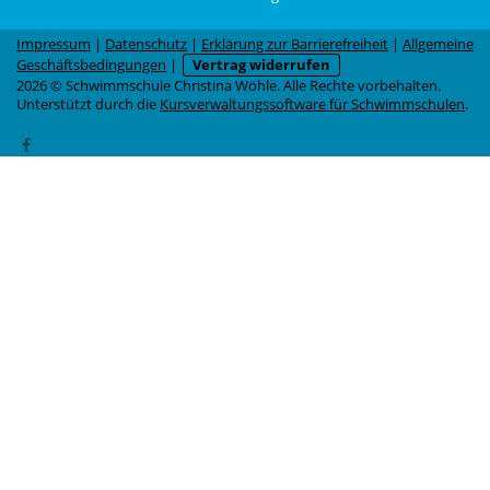
Impressum
|
Datenschutz
|
Erklärung zur Barrierefreiheit
|
Allgemeine
Geschäftsbedingungen
|
Vertrag widerrufen
2026 © Schwimmschule Christina Wöhle. Alle Rechte vorbehalten.
Unterstützt durch die
Kursverwaltungssoftware für Schwimmschulen
.