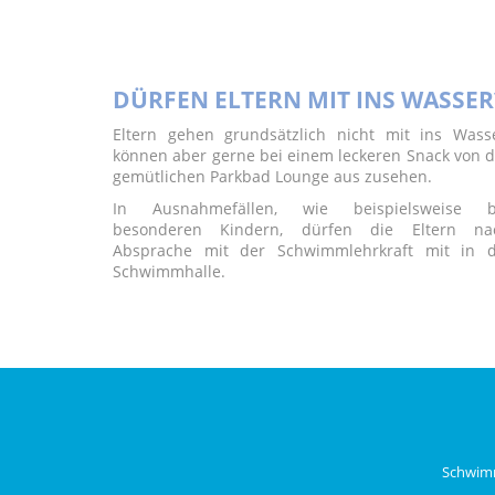
DÜRFEN ELTERN MIT INS WASSER
Eltern gehen grundsätzlich nicht mit ins Wasse
können aber gerne bei einem leckeren Snack von d
gemütlichen Parkbad Lounge aus zusehen.
In Ausnahmefällen, wie beispielsweise b
besonderen Kindern, dürfen die Eltern na
Absprache mit der Schwimmlehrkraft mit in d
Schwimmhalle.
Schwimm