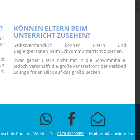
dü
in
?
KÖNNEN ELTERN BEIM
UNTERRICHT ZUSEHEN?
r,
er
Selbstverständlich können Eltern und
Begleitpersonen beim Schwimmunterricht zusehen.
ei
Zwar gehen Eltern nicht mit in die Schwimmhalle,
ch
jedoch verschafft die große Fensterfront der Parkbad
ie
Lounge freien Blick auf das große Becken.
schule Christina Wöhle Tel:
0176 44590990
Mail: info@schwimmkurse-a