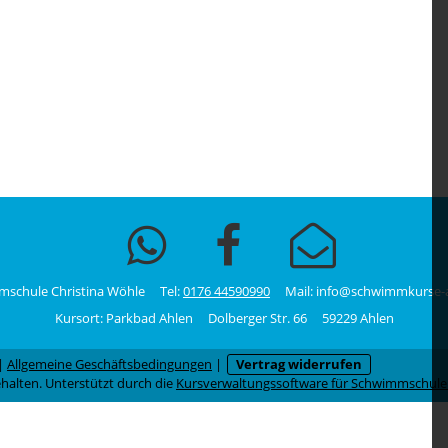
schule Christina Wöhle Tel:
0176 44590990
Mail: info@schwimmkurse-a
Kursort: Parkbad Ahlen Dolberger Str. 66 59229 Ahlen
|
Allgemeine Geschäftsbedingungen
|
Vertrag widerrufen
halten. Unterstützt durch die
Kursverwaltungssoftware für Schwimmschul