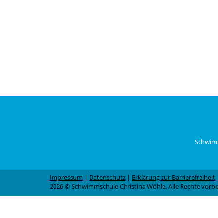
Schwimm
Impressum
|
Datenschutz
|
Erklärung zur Barrierefreiheit
2026 © Schwimmschule Christina Wöhle. Alle Rechte vorbe